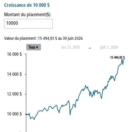
Croissance de 10 000 $
Montant du placement($)
Valeur du placement :
15 494,93 $
au
30 juin 2026
Tous ▾
avr. 21, 2015
→
juill. 1, 2026
16 000 $
15 494,93 $
15 494,93 $
14 000 $
12 000 $
10 000 $