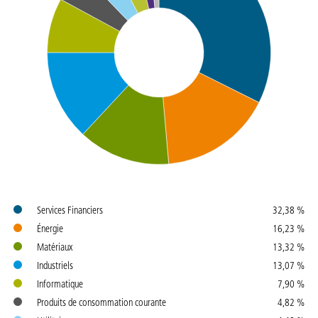
Couleurs
Nom
Pondération
Services Financiers
32,38 %
Énergie
16,23 %
Matériaux
13,32 %
Industriels
13,07 %
Informatique
7,90 %
Produits de consommation courante
4,82 %