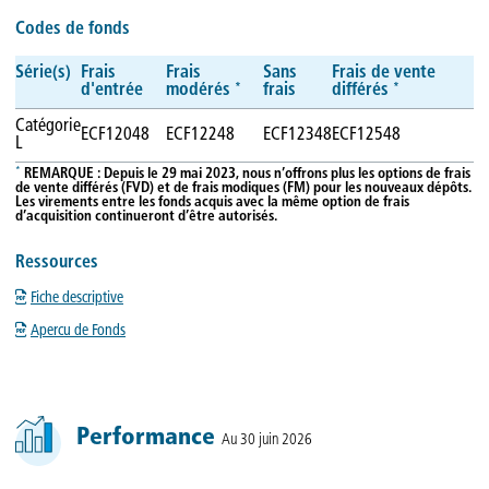
Codes de fonds
Série(s)
Frais
Frais
Sans
Frais de vente
*
*
d'entrée
modérés
frais
différés
Catégorie
ECF12048
ECF12248
ECF12348
ECF12548
L
*
REMARQUE : Depuis le 29 mai 2023, nous n’offrons plus les options de frais
de vente différés (FVD) et de frais modiques (FM) pour les nouveaux dépôts.
Les virements entre les fonds acquis avec la même option de frais
d’acquisition continueront d’être autorisés.
Ressources
Fiche descriptive
Apercu de Fonds
Performance
Au 30 juin 2026