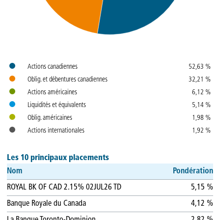
Couleurs
Nom
Pondération
Actions canadiennes
52,63 %
Oblig. et débentures canadiennes
32,21 %
Actions américaines
6,12 %
Liquidités et équivalents
5,14 %
Oblig. américaines
1,98 %
Actions internationales
1,92 %
Les 10 principaux placements
Nom
Pondération
ROYAL BK OF CAD 2.15% 02JUL26 TD
5,15 %
Banque Royale du Canada
4,12 %
La Banque Toronto-Dominion
2,82 %