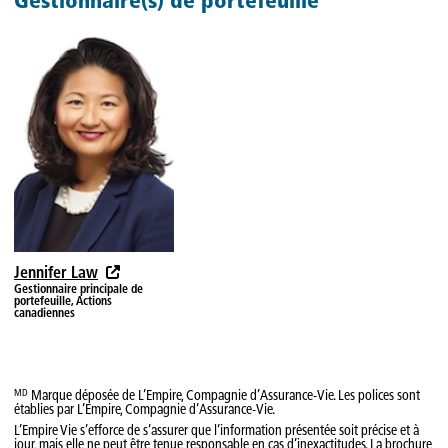
Gestionnaire(s) de portefeuille
2026-07-20
15,5088 $
—
2026-07-17
15,5621 $
—
2026-07-16
15,6203 $
—
2026-07-15
15,6349 $
—
2026-07-14
15,5914 $
—
2026-07-13
15,5764 $
—
2026-07-10
15,5989 $
—
2026-07-09
15,5787 $
—
Jennifer Law
2026-07-08
15,5397 $
—
Gestionnaire principale de
portefeuille, Actions
canadiennes
2026-07-07
15,6120 $
—
2026-07-06
15,6398 $
—
2026-07-03
15,6062 $
—
Marque déposée de L’Empire, Compagnie d’Assurance-Vie. Les polices sont
MD
établies par L’Empire, Compagnie d’Assurance-Vie.
2026-07-02
15,5304 $
—
L’Empire Vie s’efforce de s’assurer que l’information présentée soit précise et à
jour, mais elle ne peut être tenue responsable en cas d’inexactitudes. La brochure